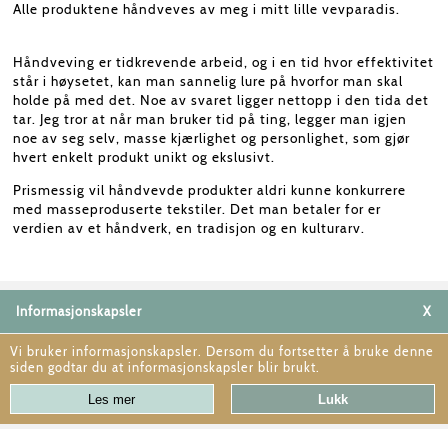
Alle produktene håndveves av meg i mitt lille vevparadis.
Håndveving er tidkrevende arbeid, og i en tid hvor effektivitet
står i høysetet, kan man sannelig lure på hvorfor man skal
holde på med det. Noe av svaret ligger nettopp i den tida det
tar. Jeg tror at når man bruker tid på ting, legger man igjen
noe av seg selv, masse kjærlighet og personlighet, som gjør
hvert enkelt produkt unikt og ekslusivt.
Prismessig vil håndvevde produkter aldri kunne konkurrere
med masseproduserte tekstiler. Det man betaler for er
verdien av et håndverk, en tradisjon og en kulturarv.
Informasjonskapsler
X
Vi bruker informasjonskapsler. Dersom du fortsetter å bruke denne
siden godtar du at informasjonskapsler blir brukt.