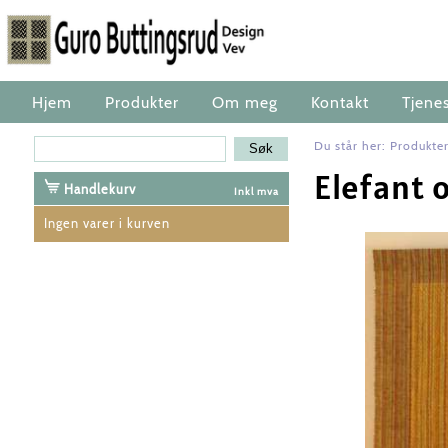
Hjem
Produkter
Om meg
Kontakt
Tjene
Du står her:
Produkte
Elefant 
Handlekurv
Inkl mva
Ingen varer i kurven