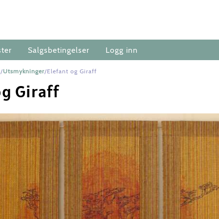
ster
Salgsbetingelser
Logg inn
r/
Utsmykninger
/Elefant og Giraff
og Giraff