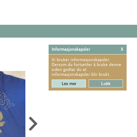
Informasjonskapsler
X
Vi bruker informasjonskapsler.
Dersom du fortsetter å bruke denne
siden godtar du at
informasjonskapsler blir brukt.