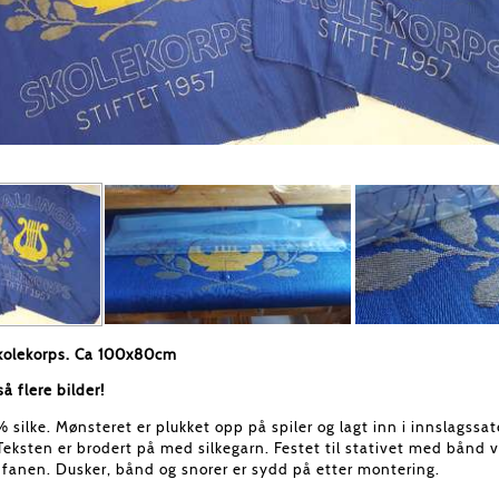
skolekorps. Ca 100x80cm
å flere bilder!
silke. Mønsteret er plukket opp på spiler og lagt inn i innslagss
Teksten er brodert på med silkegarn. Festet til stativet med bån
 fanen. Dusker, bånd og snorer er sydd på etter montering.