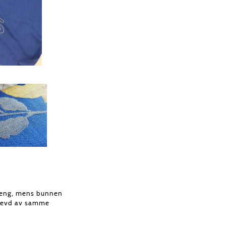
ateng, mens bunnen
d vevd av samme