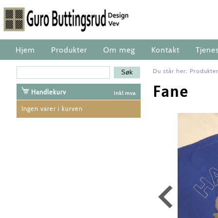
Hjem
Produkter
Om meg
Kontakt
Tjene
Du står her:
Produkte
Fane
Handlekurv
Inkl mva
Ingen varer i kurven